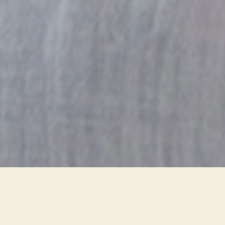
2424FIT creëert bewustzijn
onder medewerkers.